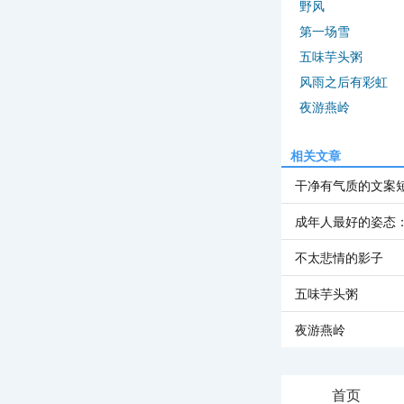
野风
第一场雪
五味芋头粥
风雨之后有彩虹
夜游燕岭
相关文章
干净有气质的文案
成年人最好的姿态
不太悲情的影子
五味芋头粥
夜游燕岭
首页