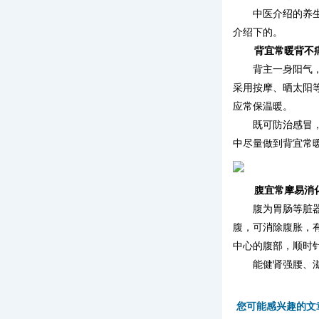
中医介绍的养
介绍下的。
背宜常暖背不
背主一身阳气
采用按摩、晒太阳
应常保温暖。
既可防治感冒
中尽量做到背宜常
腹宜常摩易消
腹为胃肠等脏
腹，可消除腹胀，
中心的腹部，顺时
能健肾强腰、
您可能感兴趣的文