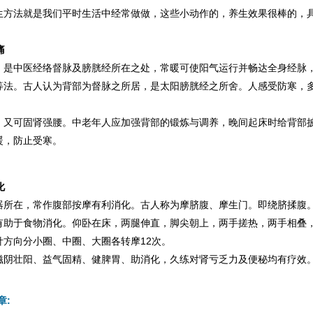
生方法就是我们平时生活中经常做做，这些小动作的，养生效果很棒的，
痛
，是中医经络督脉及膀胱经所在之处，常暖可使阳气运行并畅达全身经脉
等法。古人认为背部为督脉之所居，是太阳膀胱经之所舍。人感受防寒，
，又可固肾强腰。中老年人应加强背部的锻炼与调养，晚间起床时给背部
暖，防止受寒。
化
器所在，常作腹部按摩有利消化。古人称为摩脐腹、摩生门。即绕脐揉腹
有助于食物消化。仰卧在床，两腿伸直，脚尖朝上，两手搓热，两手相叠
针方向分小圈、中圈、大圈各转摩12次。
滋阴壮阳、益气固精、健脾胃、助消化，久练对肾亏乏力及便秘均有疗效
章: