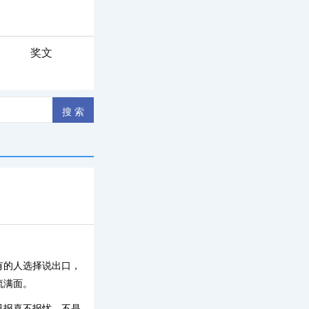
奖文
有的人选择说出口，
流满面。
只报喜不报忧，不是