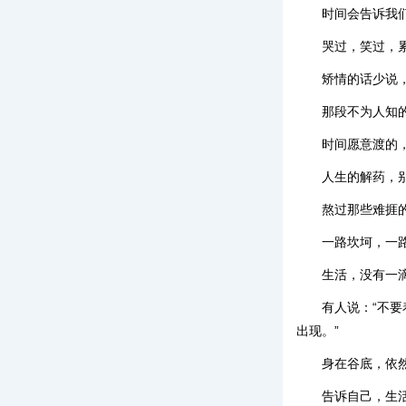
时间会告诉我
哭过，笑过，
矫情的话少说
那段不为人知
时间愿意渡的
人生的解药，
熬过那些难捱
一路坎坷，一
生活，没有一
有人说：“不
出现。”
身在谷底，依
告诉自己，生