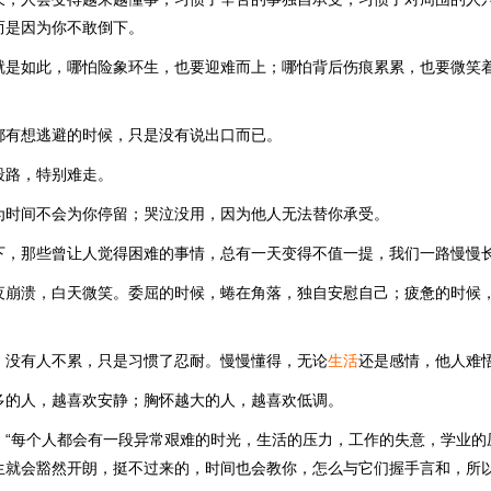
而是因为你不敢倒下。
就是如此，哪怕险象环生，也要迎难而上；哪怕背后伤痕累累，也要微笑着
都有想逃避的时候，只是没有说出口而已。
段路，特别难走。
为时间不会为你停留；哭泣没用，因为他人无法替你承受。
下，那些曾让人觉得困难的事情，总有一天变得不值一提，我们一路慢慢
夜崩溃，白天微笑。委屈的时候，蜷在角落，独自安慰自己；疲惫的时候
，没有人不累，只是习惯了忍耐。慢慢懂得，无论
生活
还是感情，他人难
多的人，越喜欢安静；胸怀越大的人，越喜欢低调。
：“每个人都会有一段异常艰难的时光，生活的压力，工作的失意，学业的
生就会豁然开朗，挺不过来的，时间也会教你，怎么与它们握手言和，所以