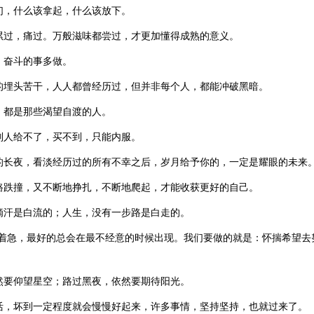
们，什么该拿起，什么该放下。
累过，痛过。万般滋味都尝过，才更加懂得成熟的意义。
，奋斗的事多做。
的埋头苦干，人人都曾经历过，但并非每个人，都能冲破黑暗。
，都是那些渴望自渡的人。
别人给不了，买不到，只能内服。
的长夜，看淡经历过的所有不幸之后，岁月给予你的，一定是耀眼的未来
路跌撞，又不断地挣扎，不断地爬起，才能收获更好的自己。
滴汗是白流的；人生，没有一步路是白走的。
要着急，最好的总会在最不经意的时候出现。我们要做的就是：怀揣希望去
然要仰望星空；路过黑夜，依然要期待阳光。
活，坏到一定程度就会慢慢好起来，许多事情，坚持坚持，也就过来了。