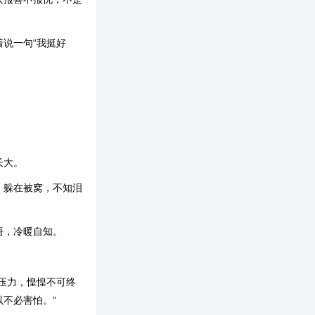
说一句“我挺好
长大。
，躲在被窝，不知泪
悟，冷暖自知。
压力，惶惶不可终
不必害怕。”