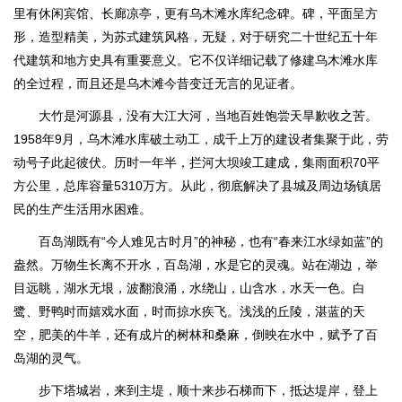
里有休闲宾馆、长廊凉亭，更有乌木滩水库纪念碑。碑，平面呈方
形，造型精美，为苏式建筑风格，无疑，对于研究二十世纪五十年
代建筑和地方史具有重要意义。它不仅详细记载了修建乌木滩水库
的全过程，而且还是乌木滩今昔变迁无言的见证者。
大竹是河源县，没有大江大河，当地百姓饱尝天旱歉收之苦。
1958年9月，乌木滩水库破土动工，成千上万的建设者集聚于此，劳
动号子此起彼伏。历时一年半，拦河大坝竣工建成，集雨面积70平
方公里，总库容量5310万方。从此，彻底解决了县城及周边场镇居
民的生产生活用水困难。
百岛湖既有“今人难见古时月”的神秘，也有“春来江水绿如蓝”的
盎然。万物生长离不开水，百岛湖，水是它的灵魂。站在湖边，举
目远眺，湖水无垠，波翻浪涌，水绕山，山含水，水天一色。白
鹭、野鸭时而嬉戏水面，时而掠水疾飞。浅浅的丘陵，湛蓝的天
空，肥美的牛羊，还有成片的树林和桑麻，倒映在水中，赋予了百
岛湖的灵气。
步下塔城岩，来到主堤，顺十来步石梯而下，抵达堤岸，登上