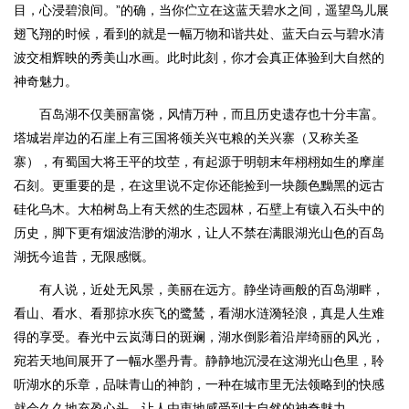
目，心浸碧浪间。”的确，当你伫立在这蓝天碧水之间，遥望鸟儿展
翅飞翔的时候，看到的就是一幅万物和谐共处、蓝天白云与碧水清
波交相辉映的秀美山水画。此时此刻，你才会真正体验到大自然的
神奇魅力。
百岛湖不仅美丽富饶，风情万种，而且历史遗存也十分丰富。
塔城岩岸边的石崖上有三国将领关兴屯粮的关兴寨（又称关圣
寨），有蜀国大将王平的坟茔，有起源于明朝末年栩栩如生的摩崖
石刻。更重要的是，在这里说不定你还能捡到一块颜色黝黑的远古
硅化乌木。大柏树岛上有天然的生态园林，石壁上有镶入石头中的
历史，脚下更有烟波浩渺的湖水，让人不禁在满眼湖光山色的百岛
湖抚今追昔，无限感慨。
有人说，近处无风景，美丽在远方。静坐诗画般的百岛湖畔，
看山、看水、看那掠水疾飞的鹭鸶，看湖水涟漪轻浪，真是人生难
得的享受。春光中云岚薄日的斑斓，湖水倒影着沿岸绮丽的风光，
宛若天地间展开了一幅水墨丹青。静静地沉浸在这湖光山色里，聆
听湖水的乐章，品味青山的神韵，一种在城市里无法领略到的快感
就会久久地充盈心头，让人由衷地感受到大自然的神奇魅力。