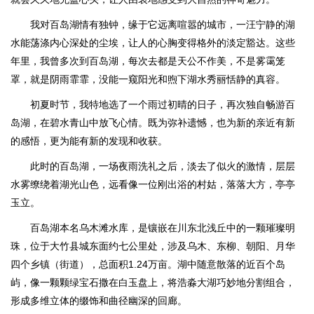
我对百岛湖情有独钟，缘于它远离喧嚣的城市，一汪宁静的湖
水能荡涤内心深处的尘埃，让人的心胸变得格外的淡定豁达。这些
年里，我曾多次到百岛湖，每次去都是天公不作美，不是雾霭笼
罩，就是阴雨霏霏，没能一窥阳光和煦下湖水秀丽恬静的真容。
初夏时节，我特地选了一个雨过初晴的日子，再次独自畅游百
岛湖，在碧水青山中放飞心情。既为弥补遗憾，也为新的亲近有新
的感悟，更为能有新的发现和收获。
此时的百岛湖，一场夜雨洗礼之后，淡去了似火的激情，层层
水雾缭绕着湖光山色，远看像一位刚出浴的村姑，落落大方，亭亭
玉立。
百岛湖本名乌木滩水库，是镶嵌在川东北浅丘中的一颗璀璨明
珠，位于大竹县城东面约七公里处，涉及乌木、东柳、朝阳、月华
四个乡镇（街道），总面积1.24万亩。湖中随意散落的近百个岛
屿，像一颗颗绿宝石撒在白玉盘上，将浩淼大湖巧妙地分割组合，
形成多维立体的缀饰和曲径幽深的回廊。