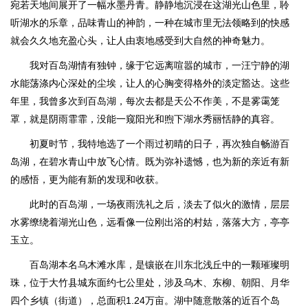
宛若天地间展开了一幅水墨丹青。静静地沉浸在这湖光山色里，聆
听湖水的乐章，品味青山的神韵，一种在城市里无法领略到的快感
就会久久地充盈心头，让人由衷地感受到大自然的神奇魅力。
我对百岛湖情有独钟，缘于它远离喧嚣的城市，一汪宁静的湖
水能荡涤内心深处的尘埃，让人的心胸变得格外的淡定豁达。这些
年里，我曾多次到百岛湖，每次去都是天公不作美，不是雾霭笼
罩，就是阴雨霏霏，没能一窥阳光和煦下湖水秀丽恬静的真容。
初夏时节，我特地选了一个雨过初晴的日子，再次独自畅游百
岛湖，在碧水青山中放飞心情。既为弥补遗憾，也为新的亲近有新
的感悟，更为能有新的发现和收获。
此时的百岛湖，一场夜雨洗礼之后，淡去了似火的激情，层层
水雾缭绕着湖光山色，远看像一位刚出浴的村姑，落落大方，亭亭
玉立。
百岛湖本名乌木滩水库，是镶嵌在川东北浅丘中的一颗璀璨明
珠，位于大竹县城东面约七公里处，涉及乌木、东柳、朝阳、月华
四个乡镇（街道），总面积1.24万亩。湖中随意散落的近百个岛