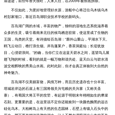
庙遗迹，前些年香火很旺，人来人往，在2009年被彻底拆除。
不仅如此，为更好地管理好水源，游船中心将迁往乌木镇乌木
村彭家垭口，靠近百岛湖职业技术学校的新码头。
百岛湖广阔的水域，丰富的物产，独特的湿地生态系统滋养着
众多的生灵，吸引着南来北往的候鸟栖息驻留，使这里成了生物的
王国，鸟类的天堂。有诗描绘百岛湖：“廓外山重山，平湖水下天。
鸥飞云动日，橹打浪生烟。岸岛蓬莱户，香茶洞庭仙；长堤犹放
目，心浸碧浪间。”的确，当你伫立在这蓝天碧水之间，遥望鸟儿展
翅飞翔的时候，看到的就是一幅万物和谐共处、蓝天白云与碧水清
波交相辉映的秀美山水画。此时此刻，你才会真正体验到大自然的
神奇魅力。
百岛湖不仅美丽富饶，风情万种，而且历史遗存也十分丰富。
塔城岩岸边的石崖上有三国将领关兴屯粮的关兴寨（又称关圣
寨），有蜀国大将王平的坟茔，有起源于明朝末年栩栩如生的摩崖
石刻。更重要的是，在这里说不定你还能捡到一块颜色黝黑的远古
硅化乌木。大柏树岛上有天然的生态园林，石壁上有镶入石头中的