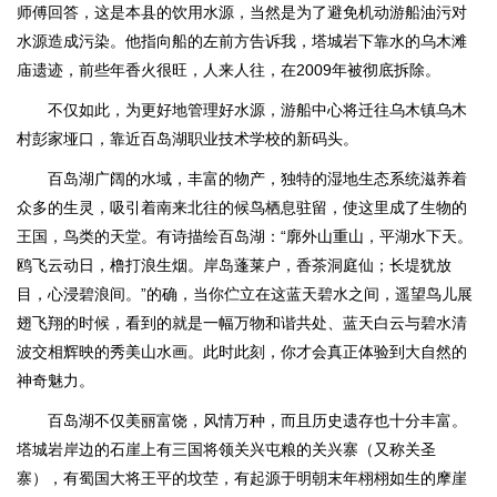
师傅回答，这是本县的饮用水源，当然是为了避免机动游船油污对
水源造成污染。他指向船的左前方告诉我，塔城岩下靠水的乌木滩
庙遗迹，前些年香火很旺，人来人往，在2009年被彻底拆除。
不仅如此，为更好地管理好水源，游船中心将迁往乌木镇乌木
村彭家垭口，靠近百岛湖职业技术学校的新码头。
百岛湖广阔的水域，丰富的物产，独特的湿地生态系统滋养着
众多的生灵，吸引着南来北往的候鸟栖息驻留，使这里成了生物的
王国，鸟类的天堂。有诗描绘百岛湖：“廓外山重山，平湖水下天。
鸥飞云动日，橹打浪生烟。岸岛蓬莱户，香茶洞庭仙；长堤犹放
目，心浸碧浪间。”的确，当你伫立在这蓝天碧水之间，遥望鸟儿展
翅飞翔的时候，看到的就是一幅万物和谐共处、蓝天白云与碧水清
波交相辉映的秀美山水画。此时此刻，你才会真正体验到大自然的
神奇魅力。
百岛湖不仅美丽富饶，风情万种，而且历史遗存也十分丰富。
塔城岩岸边的石崖上有三国将领关兴屯粮的关兴寨（又称关圣
寨），有蜀国大将王平的坟茔，有起源于明朝末年栩栩如生的摩崖