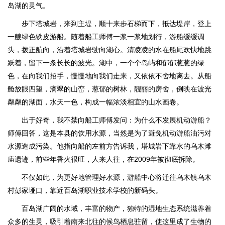
岛湖的灵气。
步下塔城岩，来到主堤，顺十来步石梯而下，抵达堤岸，登上
一艘绿色铁皮游船。随着船工师傅一浆一浆地划行，游船缓缓调
头，拨正航向，沿着塔城岩驶向湖心。清凌凌的水在船尾欢快地跳
跃着，留下一条长长的波光。湖中，一个个岛屿和郁郁葱葱的绿
色，在向我们招手，慢慢地向我们走来，又依依不舍地离去。从船
舱放眼四望，滴翠的山峦，葱郁的树林，靓丽的房舍，倒映在波光
粼粼的湖面，水天一色，构成一幅浓淡相宜的山水画卷。
出于好奇，我不禁向船工师傅发问：为什么不发展机动游船？
师傅回答，这是本县的饮用水源，当然是为了避免机动游船油污对
水源造成污染。他指向船的左前方告诉我，塔城岩下靠水的乌木滩
庙遗迹，前些年香火很旺，人来人往，在2009年被彻底拆除。
不仅如此，为更好地管理好水源，游船中心将迁往乌木镇乌木
村彭家垭口，靠近百岛湖职业技术学校的新码头。
百岛湖广阔的水域，丰富的物产，独特的湿地生态系统滋养着
众多的生灵，吸引着南来北往的候鸟栖息驻留，使这里成了生物的