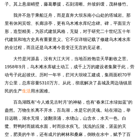
子。其上悬崖峭壁，藤葛攀援，石刻清晰。外坡斜缓，茂林修竹。
我并不急于乘船泛舟，而是直奔大坝东南小山处的塔城岩。那
里有休闲宾馆、长廊凉亭，更有乌木滩水库纪念碑。碑，平面呈方
形，造型精美，为苏式建筑风格，无疑，对于研究二十世纪五十年
代建筑和地方史具有重要意义。它不仅详细记载了修建乌木滩水库
的全过程，而且还是乌木滩今昔变迁无言的见证者。
大竹是河源县，没有大江大河，当地百姓饱尝天旱歉收之苦。
1958年9月，乌木滩水库破土动工，成千上万的建设者集聚于此，劳
动号子此起彼伏。历时一年半，拦河大坝竣工建成，集雨面积70平
方公里，总库容量5310万方。从此，彻底解决了县城及周边场镇居
民的生产
生活
用水困难。
百岛湖既有“今人难见古时月”的神秘，也有“春来江水绿如蓝”的
盎然。万物生长离不开水，百岛湖，水是它的灵魂。站在湖边，举
目远眺，湖水无垠，波翻浪涌，水绕山，山含水，水天一色。白
鹭、野鸭时而嬉戏水面，时而掠水疾飞。浅浅的丘陵，湛蓝的天
空，肥美的牛羊，还有成片的树林和桑麻，倒映在水中，赋予了百