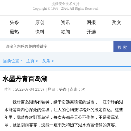
头条
原创
资讯
网报
奖文
最热
快料
独闻
开选
当前位置：
主页
>
头条
>
水墨丹青百岛湖
时间：2022-07-04 13:37 | 栏目：
头条
| 点击：
次
我对百岛湖情有独钟，缘于它远离喧嚣的城市，一汪宁静的湖
水能荡涤内心深处的尘埃，让人的心胸变得格外的淡定豁达。这些
年里，我曾多次到百岛湖，每次去都是天公不作美，不是雾霭笼
罩，就是阴雨霏霏，没能一窥阳光和煦下湖水秀丽恬静的真容。