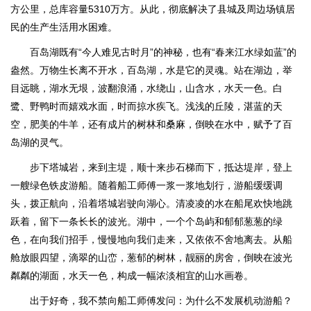
方公里，总库容量5310万方。从此，彻底解决了县城及周边场镇居
民的生产生活用水困难。
百岛湖既有“今人难见古时月”的神秘，也有“春来江水绿如蓝”的
盎然。万物生长离不开水，百岛湖，水是它的灵魂。站在湖边，举
目远眺，湖水无垠，波翻浪涌，水绕山，山含水，水天一色。白
鹭、野鸭时而嬉戏水面，时而掠水疾飞。浅浅的丘陵，湛蓝的天
空，肥美的牛羊，还有成片的树林和桑麻，倒映在水中，赋予了百
岛湖的灵气。
步下塔城岩，来到主堤，顺十来步石梯而下，抵达堤岸，登上
一艘绿色铁皮游船。随着船工师傅一浆一浆地划行，游船缓缓调
头，拨正航向，沿着塔城岩驶向湖心。清凌凌的水在船尾欢快地跳
跃着，留下一条长长的波光。湖中，一个个岛屿和郁郁葱葱的绿
色，在向我们招手，慢慢地向我们走来，又依依不舍地离去。从船
舱放眼四望，滴翠的山峦，葱郁的树林，靓丽的房舍，倒映在波光
粼粼的湖面，水天一色，构成一幅浓淡相宜的山水画卷。
出于好奇，我不禁向船工师傅发问：为什么不发展机动游船？