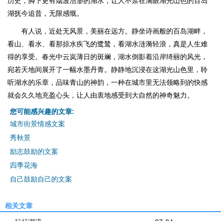
历史，脚下更有烟波浩渺的湖水，让人不禁在满眼湖光山色的百岛
湖抚今追昔，无限感慨。
有人说，近处无风景，美丽在远方。静坐诗画般的百岛湖畔，
看山、看水、看那掠水疾飞的鹭鸶，看湖水涟漪轻浪，真是人生难
得的享受。春光中云岚薄日的斑斓，湖水倒影着沿岸绮丽的风光，
宛若天地间展开了一幅水墨丹青。静静地沉浸在这湖光山色里，聆
听湖水的乐章，品味青山的神韵，一种在城市里无法领略到的快感
就会久久地充盈心头，让人由衷地感受到大自然的神奇魅力。
您可能感兴趣的文章:
城市街景情感文案
秀秋景
励志鼓励的文案
四季花海
自己鼓励自己的文案
相关文章