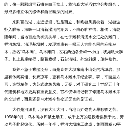
屿，像一颗颗绿宝石撒在白玉盘上，将浩淼大湖巧妙地分割组合，
形成多维立体的缀饰和曲径幽深的回廊。
来到百岛湖，走近堤坝，驻足而立，和煦微风裹挟着一湖微波
扑入眼帘，深吸一口清新湿润的湖风，不由心旷神怡。相传，清乾
隆年间，当地百姓为御洪抗旱，在七子滩和清溪水交汇处的滩口，
拦河筑坝。清理基坝时，发现滩底有一棵三人方能合围的麻柳乌
木，故名“乌木滩”。乌木滩口，左右两边各耸峙一小山，状如吼天狮
子。其上悬崖峭壁，藤葛攀援，石刻清晰。外坡斜缓，茂林修竹。
我并不急于乘船泛舟，而是直奔大坝东南小山处的塔城岩。那
里有休闲宾馆、长廊凉亭，更有乌木滩水库纪念碑。碑，平面呈方
形，造型精美，为苏式建筑风格，无疑，对于研究二十世纪五十年
代建筑和地方史具有重要意义。它不仅详细记载了修建乌木滩水库
的全过程，而且还是乌木滩今昔变迁无言的见证者。
大竹是河源县，没有大江大河，当地百姓饱尝天旱歉收之苦。
1958年9月，乌木滩水库破土动工，成千上万的建设者集聚于此，劳
动号子此起彼伏。历时一年半，拦河大坝竣工建成，集雨面积70平