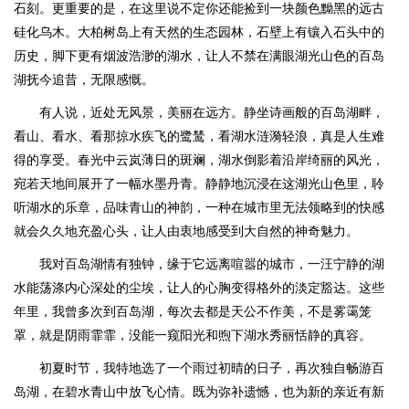
石刻。更重要的是，在这里说不定你还能捡到一块颜色黝黑的远古
硅化乌木。大柏树岛上有天然的生态园林，石壁上有镶入石头中的
历史，脚下更有烟波浩渺的湖水，让人不禁在满眼湖光山色的百岛
湖抚今追昔，无限感慨。
有人说，近处无风景，美丽在远方。静坐诗画般的百岛湖畔，
看山、看水、看那掠水疾飞的鹭鸶，看湖水涟漪轻浪，真是人生难
得的享受。春光中云岚薄日的斑斓，湖水倒影着沿岸绮丽的风光，
宛若天地间展开了一幅水墨丹青。静静地沉浸在这湖光山色里，聆
听湖水的乐章，品味青山的神韵，一种在城市里无法领略到的快感
就会久久地充盈心头，让人由衷地感受到大自然的神奇魅力。
我对百岛湖情有独钟，缘于它远离喧嚣的城市，一汪宁静的湖
水能荡涤内心深处的尘埃，让人的心胸变得格外的淡定豁达。这些
年里，我曾多次到百岛湖，每次去都是天公不作美，不是雾霭笼
罩，就是阴雨霏霏，没能一窥阳光和煦下湖水秀丽恬静的真容。
初夏时节，我特地选了一个雨过初晴的日子，再次独自畅游百
岛湖，在碧水青山中放飞心情。既为弥补遗憾，也为新的亲近有新