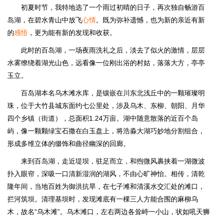
初夏时节，我特地选了一个雨过初晴的日子，再次独自畅游百
岛湖，在碧水青山中放飞
心情
。既为弥补遗憾，也为新的亲近有新
的
感悟
，更为能有新的发现和收获。
此时的百岛湖，一场夜雨洗礼之后，淡去了似火的激情，层层
水雾缭绕着湖光山色，远看像一位刚出浴的村姑，落落大方，亭亭
玉立。
百岛湖本名乌木滩水库，是镶嵌在川东北浅丘中的一颗璀璨明
珠，位于大竹县城东面约七公里处，涉及乌木、东柳、朝阳、月华
四个乡镇（街道），总面积1.24万亩。湖中随意散落的近百个岛
屿，像一颗颗绿宝石撒在白玉盘上，将浩淼大湖巧妙地分割组合，
形成多维立体的缀饰和曲径幽深的回廊。
来到百岛湖，走近堤坝，驻足而立，和煦微风裹挟着一湖微波
扑入眼帘，深吸一口清新湿润的湖风，不由心旷神怡。相传，清乾
隆年间，当地百姓为御洪抗旱，在七子滩和清溪水交汇处的滩口，
拦河筑坝。清理基坝时，发现滩底有一棵三人方能合围的麻柳乌
木，故名“乌木滩”。乌木滩口，左右两边各耸峙一小山，状如吼天狮