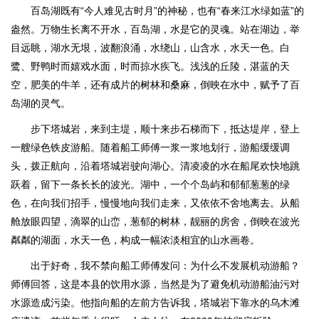
百岛湖既有“今人难见古时月”的神秘，也有“春来江水绿如蓝”的
盎然。万物生长离不开水，百岛湖，水是它的灵魂。站在湖边，举
目远眺，湖水无垠，波翻浪涌，水绕山，山含水，水天一色。白
鹭、野鸭时而嬉戏水面，时而掠水疾飞。浅浅的丘陵，湛蓝的天
空，肥美的牛羊，还有成片的树林和桑麻，倒映在水中，赋予了百
岛湖的灵气。
步下塔城岩，来到主堤，顺十来步石梯而下，抵达堤岸，登上
一艘绿色铁皮游船。随着船工师傅一浆一浆地划行，游船缓缓调
头，拨正航向，沿着塔城岩驶向湖心。清凌凌的水在船尾欢快地跳
跃着，留下一条长长的波光。湖中，一个个岛屿和郁郁葱葱的绿
色，在向我们招手，慢慢地向我们走来，又依依不舍地离去。从船
舱放眼四望，滴翠的山峦，葱郁的树林，靓丽的房舍，倒映在波光
粼粼的湖面，水天一色，构成一幅浓淡相宜的山水画卷。
出于好奇，我不禁向船工师傅发问：为什么不发展机动游船？
师傅回答，这是本县的饮用水源，当然是为了避免机动游船油污对
水源造成污染。他指向船的左前方告诉我，塔城岩下靠水的乌木滩