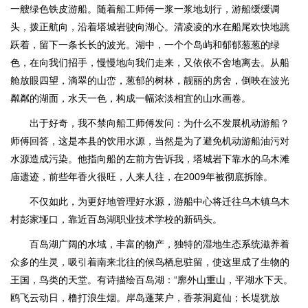
一艘绿色铁皮游船。随着船工师傅一浆一浆地划行，游船缓缓调
头，拨正航向，沿着塔城岩驶向湖心。清凌凌的水在船尾欢快地跳
跃着，留下一条长长的波光。湖中，一个个岛屿和郁郁葱葱的绿
色，在向我们招手，慢慢地向我们走来，又依依不舍地离去。从船
舱放眼四望，滴翠的山峦，葱郁的树林，靓丽的房舍，倒映在波光
粼粼的湖面，水天一色，构成一幅浓淡相宜的山水画卷。
出于好奇，我不禁向船工师傅发问：为什么不发展机动游船？
师傅回答，这是本县的饮用水源，当然是为了避免机动游船油污对
水源造成污染。他指向船的左前方告诉我，塔城岩下靠水的乌木滩
庙遗迹，前些年香火很旺，人来人往，在2009年被彻底拆除。
不仅如此，为更好地管理好水源，游船中心将迁往乌木镇乌木
村彭家垭口，靠近百岛湖职业技术学校的新码头。
百岛湖广阔的水域，丰富的物产，独特的湿地生态系统滋养着
众多的生灵，吸引着南来北往的候鸟栖息驻留，使这里成了生物的
王国，鸟类的天堂。有诗描绘百岛湖：“廓外山重山，平湖水下天。
鸥飞云动日，橹打浪生烟。岸岛蓬莱户，香茶洞庭仙；长堤犹放