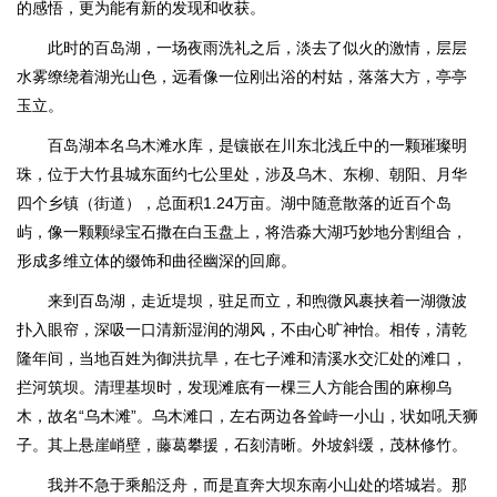
的感悟，更为能有新的发现和收获。
此时的百岛湖，一场夜雨洗礼之后，淡去了似火的激情，层层
水雾缭绕着湖光山色，远看像一位刚出浴的村姑，落落大方，亭亭
玉立。
百岛湖本名乌木滩水库，是镶嵌在川东北浅丘中的一颗璀璨明
珠，位于大竹县城东面约七公里处，涉及乌木、东柳、朝阳、月华
四个乡镇（街道），总面积1.24万亩。湖中随意散落的近百个岛
屿，像一颗颗绿宝石撒在白玉盘上，将浩淼大湖巧妙地分割组合，
形成多维立体的缀饰和曲径幽深的回廊。
来到百岛湖，走近堤坝，驻足而立，和煦微风裹挟着一湖微波
扑入眼帘，深吸一口清新湿润的湖风，不由心旷神怡。相传，清乾
隆年间，当地百姓为御洪抗旱，在七子滩和清溪水交汇处的滩口，
拦河筑坝。清理基坝时，发现滩底有一棵三人方能合围的麻柳乌
木，故名“乌木滩”。乌木滩口，左右两边各耸峙一小山，状如吼天狮
子。其上悬崖峭壁，藤葛攀援，石刻清晰。外坡斜缓，茂林修竹。
我并不急于乘船泛舟，而是直奔大坝东南小山处的塔城岩。那