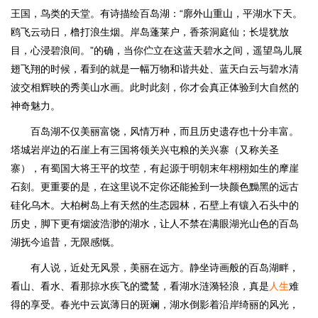
王国，鸟类的天堂。有诗描绘百岛湖：“廓外山重山，平湖水下天。
鸥飞云动日，橹打浪生烟。岸岛蓬莱户，香茶洞庭仙；长堤犹放
目，心浸碧浪间。”的确，当你伫立在这蓝天碧水之间，遥望鸟儿展
翅飞翔的时候，看到的就是一幅万物和谐共处、蓝天白云与碧水清
波交相辉映的秀美山水画。此时此刻，你才会真正体验到大自然的
神奇魅力。
百岛湖不仅美丽富饶，风情万种，而且历史遗存也十分丰富。
塔城岩岸边的石崖上有三国将领关兴屯粮的关兴寨（又称关圣
寨），有蜀国大将王平的坟茔，有起源于明朝末年栩栩如生的摩崖
石刻。更重要的是，在这里说不定你还能捡到一块颜色黝黑的远古
硅化乌木。大柏树岛上有天然的生态园林，石壁上有镶入石头中的
历史，脚下更有烟波浩渺的湖水，让人不禁在满眼湖光山色的百岛
湖抚今追昔，无限感慨。
有人说，近处无风景，美丽在远方。静坐诗画般的百岛湖畔，
看山、看水、看那掠水疾飞的鹭鸶，看湖水涟漪轻浪，真是
人生
难
得的享受。春光中云岚薄日的斑斓，湖水倒影着沿岸绮丽的风光，