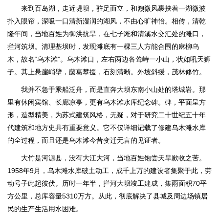
来到百岛湖，走近堤坝，驻足而立，和煦微风裹挟着一湖微波
扑入眼帘，深吸一口清新湿润的湖风，不由心旷神怡。相传，清乾
隆年间，当地百姓为御洪抗旱，在七子滩和清溪水交汇处的滩口，
拦河筑坝。清理基坝时，发现滩底有一棵三人方能合围的麻柳乌
木，故名“乌木滩”。乌木滩口，左右两边各耸峙一小山，状如吼天狮
子。其上悬崖峭壁，藤葛攀援，石刻清晰。外坡斜缓，茂林修竹。
我并不急于乘船泛舟，而是直奔大坝东南小山处的塔城岩。那
里有休闲宾馆、长廊凉亭，更有乌木滩水库纪念碑。碑，平面呈方
形，造型精美，为苏式建筑风格，无疑，对于研究二十世纪五十年
代建筑和地方史具有重要意义。它不仅详细记载了修建乌木滩水库
的全过程，而且还是乌木滩今昔变迁无言的见证者。
大竹是河源县，没有大江大河，当地百姓饱尝天旱歉收之苦。
1958年9月，乌木滩水库破土动工，成千上万的建设者集聚于此，劳
动号子此起彼伏。历时一年半，拦河大坝竣工建成，集雨面积70平
方公里，总库容量5310万方。从此，彻底解决了县城及周边场镇居
民的生产生活用水困难。