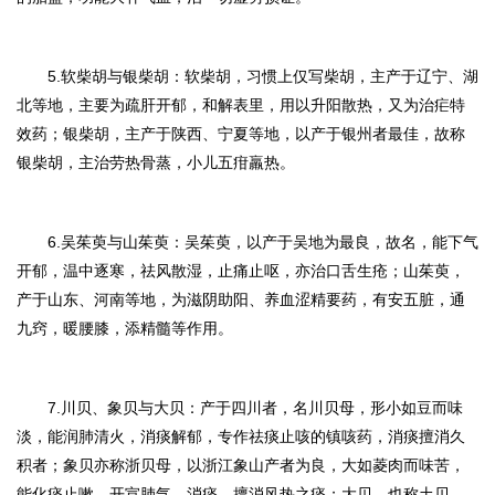
5.软柴胡与银柴胡：
软柴胡，习惯上仅写柴胡，主产于辽宁、湖
北等地，主要为疏肝开郁，和解表里，用以升阳散热，又为治疟特
效药；银柴胡，主产于陕西、宁夏等地，以产于银州者最佳，故称
银柴胡，主治劳热骨蒸，小儿五疳羸热。
6.吴茱萸与山茱萸：
吴茱萸，以产于吴地为最良，故名，能下气
开郁，温中逐寒，祛风散湿，止痛止呕，亦治口舌生疮；山茱萸，
产于山东、河南等地，为滋阴助阳、养血涩精要药，有安五脏，通
九窍，暖腰膝，添精髓等作用。
7.川贝、象贝与大贝：
产于四川者，名川贝母，形小如豆而味
淡，能润肺清火，消痰解郁，专作祛痰止咳的镇咳药，消痰擅消久
积者；象贝亦称浙贝母，以浙江象山产者为良，大如菱肉而味苦，
能化痰止嗽，开宣肺气，消痰，擅消风热之痰；大贝，也称土贝