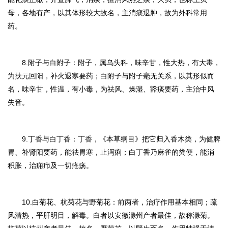
母，各地有产，以其体形较大故名，主消痰退肿，故为外科常用
药。
8.附子与白附子：
附子，属乌头科，味辛甘，性大热，有大毒，
为扶元回阳，补火退寒要药；白附子与附子毫无关系，以其形似而
名，味辛甘，性温，有小毒，为祛风、燥湿、豁痰要药，主治中风
失音。
9.丁香与白丁香：
丁香，《本草纲目》把它归入香木类，为健脾
胃、补肾阳要药，能祛胃寒，止泻痢；白丁香乃麻雀的粪便，能消
积胀，治痈疖及一切疮疡。
10.白菊花、杭菊花与野菊花：
前两者，治疗作用基本相同；疏
风清热，平肝明目，解毒。白者以安徽滁州产者最佳，故称滁菊。