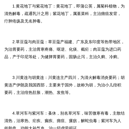
1.黄花地丁与紫花地
丁
：
黄花地丁，即蒲公英，属菊科植物，为
清热解毒，疏通乳汁之用；紫花地丁，属堇菜科，主治痈疽发背，
疔肿疮疡及无名肿毒。
2.草豆蔻与肉豆蔻：
草豆蔻产福建、广东及东印度等热带地区，
为治胃要药，主治胃寒疼痛、呕逆、化痰、截疟；肉豆蔻为进口药
品，产于印尼等处，为健脾胃要药，固肠止泻，主治久痢、冷痢。
3.川黄连与胡黄连：
川黄连主产四川，为清火解毒消炎要药；胡
黄连产伊朗及我国西部，主要来于国外，故称为胡，为治小儿疳积
要药，主治疳热肚胀，潮热、发焦等。
4.草河车与紫河车：
蚤休，别名草河车，味苦微寒有毒，主散结
清热，治寒热、
疟
疾、癫疾、痈疽、瘰疬，解蛇虫毒；紫河车为人
的胎盘，功能大补气血，治一切虚劳损证。