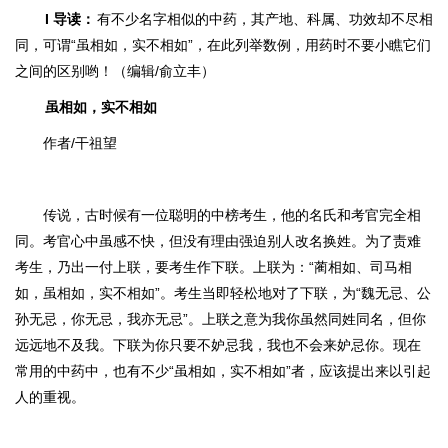
I
导读
：
有不少名字相似的中药，其产地、科属、功效却不尽相
同，可谓“虽相如，实不相如”，在此列举数例，用药时不要小瞧它们
之间的区别哟！
（编辑/俞立丰）
虽相如，实不相如
作者/干祖望
传说，古时候有一位聪明的中榜考生，他的名氏和考官完全相
同。考官心中虽
感不快，但没有理由强迫别人改名换姓。为了责难
考生，乃出一付上联，要考生作下联。上联为：“蔺相如、司马相
如，虽相如，实不相如”。考生当即轻松地对了下联，为“魏无忌、公
孙无忌，你无忌，我亦无忌”。上联之意为我你虽然同姓同名，但你
远远地不及我。下联为你只要不妒忌我，我也不会来妒忌你。现在
常用的中药中，也有不少“虽相如，
实不相如”者，应该提出来以引起
人的重视。