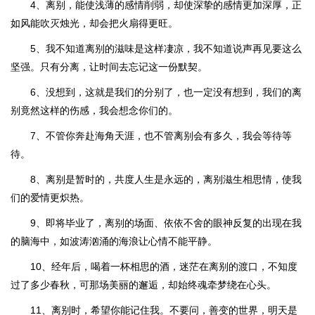
4、离别，能使浅薄的感情削弱，却使深挚的感情更加深厚，正
如风能吹灭烛光，却会把火扇得更旺。
5、我不知道离别的滋味是这样凄凉，我不知道说声再见要这么
坚强。只有分离，让时间去忘记这一份默契。
6、没想到，这就是我们的分别了，也一定没有想到，我们的离
别竟然这样的伤感，我会想念你们的。
7、不管你奔赴海角天涯，也不管离别会有多久，我会等待等
待。
8、离别是暂时的，共度人生是永远的，离别滋生相思情，使我
们的爱情更炽热。
9、即将毕业了，离别的场面、依依不舍的眼神反复的出现在我
的脑海中，如波涛汹涌的海浪让心情不能平静。
10、经年后，喝着一杯相思的酒，迷茫在离别的渡口，不知度
过了多少春秋，可那场美丽的邂逅，却始终魂牵梦绕在心头。
11、离别时，希望你能记住我。不要问，善变的世界，明天是