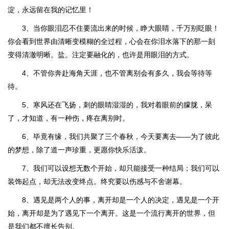
淀，永远留在我的记忆里！
3、当你眼泪忍不住要流出来的时候，睁大眼睛，千万别眨眼！
你会看到世界由清晰变模糊的全过程，心会在你泪水落下的那一刻
变得清澈明晰。盐。注定要融化的，也许是用眼泪的方式。
4、不管你奔赴海角天涯，也不管离别会有多久，我会等待等
待。
5、寒风还在飞扬，刺的眼睛湿湿的，我对着眼前的朦胧，呆
了，才知道，有一种伤，疼在离别时。
6、毕竟有缘，我们共聚了三个春秋，今天要离去——为了彼此
的梦想，除了道一声珍重，更愿你快乐活泼。
7、我们可以设想无数个开始，却只能接受一种结局；我们可以
装饰起点，却无法改变终点。终究要以伤感与不舍谢幕。
8、遇见是两个人的事，离开却是一个人的决定，遇见是一个开
始，离开却是为了遇见下一个离开。这是一个流行离开的世界，但
是我们都不擅长告别。