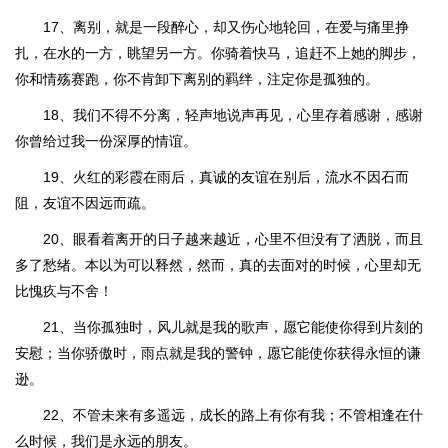
17、离别，就是一段醉心，却又伤心地轮回，在爱与痛里挣
扎，在水的一方，眺望另一方。你骑着快马，追赶不上她的脚步，
你和情殇赛跑，你不肯卸下离别的羁绊，注定你是孤独的。
18、我们不得不分离，轻声地说声再见，心里存着感谢，感谢
你曾给过我一份深厚的情谊。
19、火红的彩霞在雨后，真诚的友谊在别后，流水不因石而
阻，友谊不因远而疏。
20、眼看着离开的日子越来越近，心里不但没有了洒脱，而且
多了愁绪。本以为可以释然，然而，真的去面对的时候，心里却无
比愧疚与不舍！
21、当你孤独时，风儿就是我的歌声，愿它能使你得到片刻的
安慰；当你骄傲时，雨点就是我的警钟，愿它能使你获得永恒的谦
逊。
22、不管未来有多遥远，成长的路上有你有我；不管相逢在什
么时候，我们是永远的朋友。