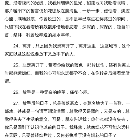
庞。沿着隐约的光线，我看到细碎的星光，招摇地向我眨着眼睛，
那片暖阳下的誓言便如花绽放在脑海里，一步一步，侵蚀着，满腔
心酸，满地残痕。你曾说过的，是不是早已腐烂在你路过的瞬间，
只留下我在看着所有残骸疼惜地眷恋着，深深的，深深的，独自叩
首，祭拜，我曾经奉送的如水年华。
24、离开，只是因为我想离开了，离开这里，这座城市，这个
家庭以及这些说要放下又放不下的人。
25、决定离开了，带着你给我的蓝色，那片忧伤，还有你离去
时那姹紫嫣红。而我的心可能永远都学不会，在你转身后装着无所
谓。
26、放手是一种无奈的绝望，痛彻心扉。
27、放手后的日子，总是落落寡欢，会莫名地为了一首歌、一
部戏、甚或是一句话而泪流满面，总觉得天是黑的，云是灰的，总
觉得失去了生活的意义。可是，朋友告诉我：你什么都没有失去，
你只是回到了认识他以前的日子。我释然，就像烟花不可能永远挂
在天际，只要曾经灿烂过，又何必执着于没有烟花的日子？