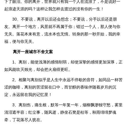
下了眼泪。你的离开，世界就只有我一个人在流浪了，不是说好一
起浪迹天涯的吗？这样让我怎样去渡过的没有你的一生！
30、不要说，离开以后还会想念；不要说，分手以后还是朋
友。离开一个地方，风景就不再属于你；错过一个人，那人便与你
无关。落花本来有意，流水本也无情。转身的那一秒开始，我的幸
福，便与你无关。
离开一座城市不舍文案
1、离别，能使浅薄的感情削弱，却使深挚的感情更加深厚，正
如风能吹灭烛光，却会把火扇得更旺。
2、相聚与离别似乎是人生中永远不停歇的音符，如同品一杯苦
涩的咖啡，离别的苦涩留在口中，而甘醇的香味伴随着岁月的沉
淀，永远留在我的记忆里！
3、离别伤，痛生根，默等一年复一年，烟柳飘渺独守愁，雾里
清泪遮半容；红尘事，随风逝，静坐石凳是枯等，秋雨绵绵梦魂
牵，丁花落尽人犹在。