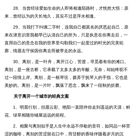
28、当曾经珍爱如生命的人即将相逢陌路时，才恍然大悟：原
来，曾经以为的天长地久，其实不过是萍水相逢。
29、当我打下纠缠二字时，连我自己都莫名的厌恶起自己，原
来在潜意识里我都早已认清自己的所为，只是执意在你离去后，一
直用自己的意念在我的世界里勾勒我们一起度过的时光的完美轮
廓，情愿去守侯因你离去而被带走的永远。
30、离别，是一叶舟，离开江心，苦渡，寻觅着有你的滩口。
离别，是一座古桥，它承载了太多太多的辛酸，无奈，却始终驼不
过一段情上岸。离别，是一根琴弦，拨弄于抚琴人的手指，它也是
美妙的。离别，是一片叶，飘落了思念，飘来了一段秋的折磨。
关于离开一个城市的经典文案
1、明晨行别，但愿云彩、艳阳一直陪伴你走到遥远的天涯；鲜
花、绿草相随你铺展远远的前程。
2、相聚与离别似乎是人生中永远不停歇的音符，如同品一杯苦
涩的咖啡，离别的苦涩留在口中，而甘醇的香味伴随着岁月的沉